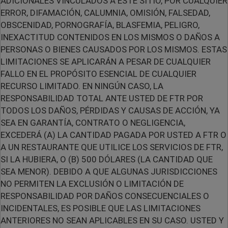
ADICIONALES VINCULADOS A ESTE SITIO, POR CUALQUIER
ERROR, DIFAMACIÓN, CALUMNIA, OMISIÓN, FALSEDAD,
OBSCENIDAD, PORNOGRAFÍA, BLASFEMIA, PELIGRO,
INEXACTITUD CONTENIDOS EN LOS MISMOS O DAÑOS A
PERSONAS O BIENES CAUSADOS POR LOS MISMOS. ESTAS
LIMITACIONES SE APLICARÁN A PESAR DE CUALQUIER
FALLO EN EL PROPÓSITO ESENCIAL DE CUALQUIER
RECURSO LIMITADO. EN NINGÚN CASO, LA
RESPONSABILIDAD TOTAL ANTE USTED DE FTR POR
TODOS LOS DAÑOS, PÉRDIDAS Y CAUSAS DE ACCIÓN, YA
SEA EN GARANTÍA, CONTRATO O NEGLIGENCIA,
EXCEDERÁ (A) LA CANTIDAD PAGADA POR USTED A FTR O
A UN RESTAURANTE QUE UTILICE LOS SERVICIOS DE FTR,
SI LA HUBIERA, O (B) 500 DÓLARES (LA CANTIDAD QUE
SEA MENOR). DEBIDO A QUE ALGUNAS JURISDICCIONES
NO PERMITEN LA EXCLUSIÓN O LIMITACIÓN DE
RESPONSABILIDAD POR DAÑOS CONSECUENCIALES O
INCIDENTALES, ES POSIBLE QUE LAS LIMITACIONES
ANTERIORES NO SEAN APLICABLES EN SU CASO. USTED Y