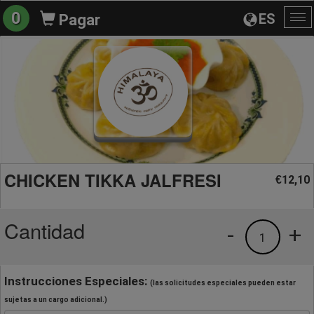
0
ES
Pagar
Al
na
CHICKEN TIKKA JALFRESI
12,10
€
Cantidad
-
+
1
Instrucciones Especiales:
(las solicitudes especiales pueden estar
sujetas a un cargo adicional.)